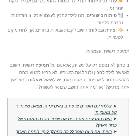
עודדו ניסיונות:
תנו לילד לנסות להתלבש, גם אם זה לוקח
יותר זמן.
פיתוח כישורים:
תנו לילד להכין לעצמו אוכל, זו הזדמנות
נהדרת ללמוד.
יצירת גבולות:
חשוב לקבוע גבולות ברורים, אך לתת מקום
לטעויות.
תמיכה רגשית ועצמאות
ביטחון לא נבסס רק על עשייה, אלא גם על
תמיכה
רגשית. חשוב
לאפשר לילד להבין ולנהל את רגשותיו. לא בריא למנוע מהם
להרגיש תסכול או פחד. במקום זאת, יש לשאול
שאלות
כמו: "איך
אתה מרגיש?" או "מה אתה חושב שכדאי לעשות?".
➤
צללתי עם חוקרים צרפתים באינדונזיה, מצאנו מין נדיר
של מאובן חי
➤
האם המדענים מסתירים את שינויי השדה המגנטי של
כדור הארץ?
➤
ראיתי את היום הופך ללילה במהלך ליקוי החמה הארוך