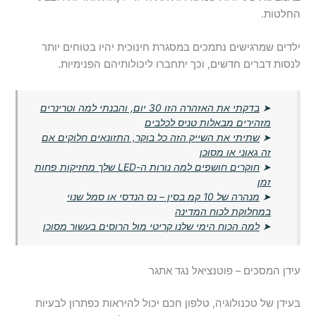
החלטות.
ילדים שמרגישים נתמכים במסגרת חינוכית יהיו בטוחים יותר
לנסות דברים חדשים, וכך יתחברו ליכולותיהם הפנימיות.
➤
בדקתי את האזהרה הזו 30 יום, והבנתי למה וטרינרים
מזהירים מבאלות טניס לכלבים
➤
שתיתי את השייק הזה כל בוקר, התזונאים חלוקים אם
זה גאוני או מסוכן
➤
חוקרים חושפים למה נורות ה-LED שלך מחזיקות פחות
זמן
➤
מנהרה של 10 קמ בסין – נס הנדסי או סמל שנוי
במחלוקת לכוח המדינה
➤
למה הכוח הימי שלנו קריטי מול הרוסים בעשור מסוכן
עידן המסכים – פוטנציאל נגד אתגר
בעידן של טכנולוגיה, טלפון חכם יכול להיראות כפתרון לבעיות