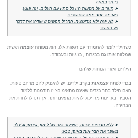
ביותר במאה
➤
חוזרים על הטעות הזו כל סתיו עם העלים, וזה פוגע
באדמה יותר ממה שחושבים
➤
לא יוגה ולא מדיטציה: ההרגל הפשוט שישדרג את דרכך
אל האושר
כשהילד לומד להתמודד עם רגשות אלו, הוא מפותח
עוצמה
רגשית
שמלווה אותו גם בבגרותו, בזוגיות ובעבודה.
הילדים ואזור הנוחות שלהם
בכדי לפתח
עצמאות
בקרב ילדים, יש להעניק להם מרחב טעות.
האם הילד בחר בגדים שאינם מתאימים? זו הזדמנות ללמוד!
הסבירו בעדינות מה יכול להיות מתאים יותר, אך תנו לו לחוות את
הבחירה.
➤
ללא תרופות יקרות, השילוב הזה של לימון, קינמון וג'ינג'ר
משפר את הבריאות באופן טבעי
➤
היא מתחרטת על היום שבו השכירה חדר לאם חד הורית