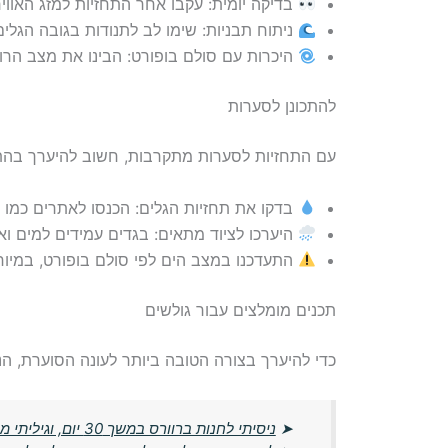
בדיקה יומית: עקבו אחר התחזיות למזג האוויר
ניתוח תבניות: שימו לב לתנודות בגובה הגל
היכרות עם סולם בופורט: הבינו את מצב הרוח
להתכונן לסערות
עם התחזיות לסערות מתקרבות, חשוב להיערך בהתא
בדקו את תחזיות הגלים: הכנסו לאתרים כמו
היערכו לציוד מתאים: בגדים עמידים למים ואב
התעדכנו במצב הים לפי סולם בופורט, במיוחד
תכנים מומלצים עבור גולשים
כדי להיערך בצורה הטובה ביותר לעונה הסוערת, ה
➤
ניסיתי לחנות ברוורס במשך 30 יום, וגיליתי מה זה אומר על האישיות שלי