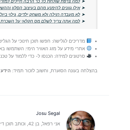
➤
למה צרפת שולחת כל כך הרבה חיילים למזרח 
➤
אילו גוונים להימנע מהם בעיצוב הסלון וההש
➤
לא מעבדה רגילה ולא משחק ילדים, גילוי ביול
➤
למה אתה צריך לשלם מס חקלאי על השכרת ק
מדריכים לגלישה: חפשו תוכן חינוכי על הגלי
אתרי מידע על מזג האוויר הימי: השתמשו באתר
סרטונים למידה: הכנסו ל- כדי ללמוד על טכני
בהצלחה בעונה הסוערת, וחשוב לזכור תמיד:
הידע 
Josu Segal
אני רפאל, בן 42, וכותב תוכן דיגיטלי עם ניסיון רב בתחום הכתיבה והאינטרנט.