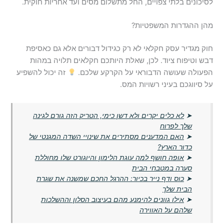
לסיכונים בלתי צפויים, החל מתשלום מסים ועד אחריות חוקית.
מהן ההגדרות המשפטיות?
חוק מגדיר עסק חקלאי לא רק כגידול דבורים אלא גם כאסיפת
דבש וטיפוח ציוד. לכן, שאלת היותכם חקלאים תלויה במהות
הפעולה שעושה הדבוראי על הקרקע שלכם.
זה יכול להשפיע
על סיווגכם בעיני רשויות המס.
➤
לא כלים יקרים ולא דשן כימי, הטריק הזה גורם לגינה
שלך לפרוח
➤
האם המדענים מסתירים את שינויי השדה המגנטי של
כדור הארץ?
➤
אופה חושף למה עוגת הלימון והיוגורט שלו מחוללת
סערה במטבחי הבית
➤
כוס ודף נייר בכיור: ההרגל החכם שמשנה את שגרת
הבית שלך
➤
אילו גוונים להימנע מהם בעיצוב הסלון וההשלכות
שלהם על האווירה