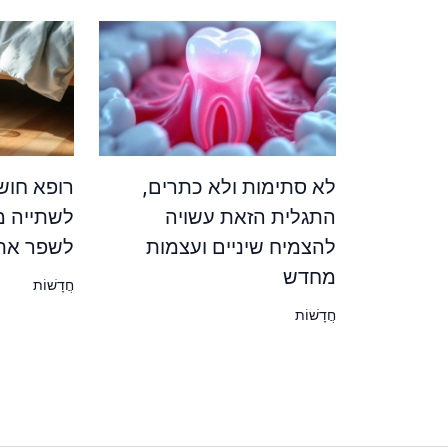
לא סתימות ולא כתרים,
רופא חוש
התגלית הזאת עשויה
לשתייה מ
להצמיח שיניים ועצמות
לשפר את
מחדש
חֲדָשׁוֹת
חֲדָשׁוֹת