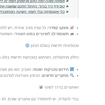
➤
מומחה מגלה למה כולם מרססים חומץ על דל
➤
כוס ודף נייר בכיור: ההרגל החכם שמשנה את
➤
בלי אקונומיקה ובלי חומץ: השיטה המהפכני
מעקב קפדני:
כל עציץ מגיב אחרת, ויש ללמוד
🌧
תשומת לב לשינויים במזג האוויר:
השפעת ט
טכנולוגיות חדשות בעולם הגינון
כחלק מההצלחה, השימוש בטכניקות חדשות בולט מאו
חידוש טכניקות ישנות:
האביב הוא זמן מצוין 
מחקרים חדשים:
הניסיון והעירנות לעדכונים
האתגרים בדרך לשינוי
בכדי להצליח, יש להתמודד עם אתגרים שונים. לא פע