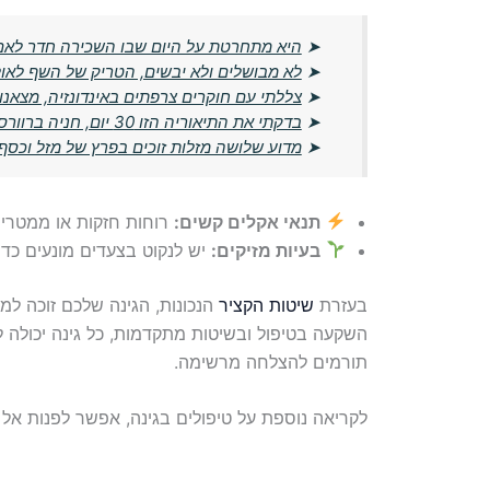
➤
היא מתחרטת על היום שבו השכירה חדר לאם 
➤
לא מבושלים ולא יבשים, הטריק של השף לאו
➤
צללתי עם חוקרים צרפתים באינדונזיה, מצאנו מ
➤
בדקתי את התיאוריה הזו 30 יום, חניה ברוורס חושפת את האופי האמיתי שלך
➤
מדוע שלושה מזלות זוכים בפרץ של מזל וכסף
תנאי אקלים קשים:
רוחות חזקות או ממטרים
בעיות מזיקים:
יש לנקוט בצעדים מונעים כדי
בעזרת
שיטות הקציר
הנכונות, הגינה שלכם זוכה ל
השקעה בטיפול ובשיטות מתקדמות, כל גינה יכולה לה
תורמים להצלחה מרשימה.
לקריאה נוספת על טיפולים בגינה, אפשר לפנות אל